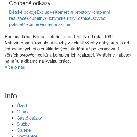
Oblíbené
odkazy
Dětské pokoje
Exclusive
Komerční prostory
Kompletní
realizace
Koupelny
Kuchyňské linky
Ložnice
Obývací
pokoje
Předsíně
Vestavné skříně
Rodinná firma Bednář Interiér je na trhu již od roku 1992.
Nabízíme Vám kompletní služby v oblasti výroby nábytku a to od
jednoduchých nízkonákladových interiérů až po zpracování
větších bytových celků a kompletních realizací. Vyrábíme nábytek
na míru a dbáme na kvalitu práce.
Více o nás
Info
Úvod
O nás
Časté otázky
Služby
Galerie
Spotřebiče